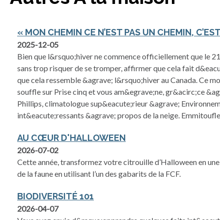
« MON CHEMIN CE N’EST PAS UN CHEMIN, C’EST
2025-12-05
Bien que l&rsquo;hiver ne commence officiellement que le 2
sans trop risquer de se tromper, affirmer que cela fait d&ea
que cela ressemble &agrave; l&rsquo;hiver au Canada. Ce mois
souffle sur Prise cinq et vous am&egrave;ne, gr&acirc;ce &ag
Phillips, climatologue sup&eacute;rieur &agrave; Environnem
int&eacute;ressants &agrave; propos de la neige. Emmitoufl
AU CŒUR D'HALLOWEEN
2026-07-02
Cette année, transformez votre citrouille d’Halloween en une
de la faune en utilisant l’un des gabarits de la FCF.
BIODIVERSITÉ 101
2026-04-07