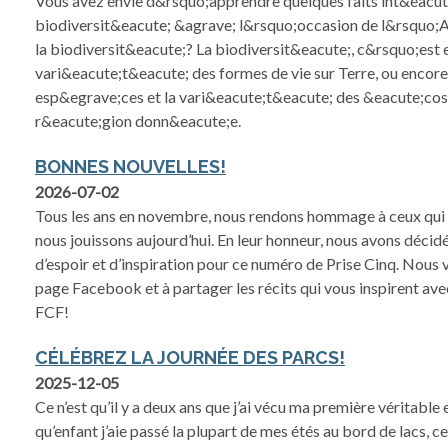
Vous avez envie d&rsquo;apprendre quelques faits int&eacute
biodiversit&eacute; &agrave; l&rsquo;occasion de l&rsquo;A
la biodiversit&eacute;? La biodiversit&eacute;, c&rsquo;est 
vari&eacute;t&eacute; des formes de vie sur Terre, ou encore
esp&egrave;ces et la vari&eacute;t&eacute; des &eacute;co
r&eacute;gion donn&eacute;e.
BONNES NOUVELLES!
2026-07-02
Tous les ans en novembre, nous rendons hommage à ceux qui n
nous jouissons aujourd’hui. En leur honneur, nous avons décidé
d’espoir et d’inspiration pour ce numéro de Prise Cinq. Nous 
page Facebook et à partager les récits qui vous inspirent avec
FCF!
CÉLÉBREZ LA JOURNÉE DES PARCS!
2025-12-05
Ce n’est qu’il y a deux ans que j’ai vécu ma première véritabl
qu’enfant j’aie passé la plupart de mes étés au bord de lacs, ce 