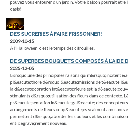
pouvez vous entourer d’un jardin. Votre balcon pourrait être l
oasis!
DES SUCRERIES À FAIRE FRISSONNER!
2009-10-15
À l'Halloween, c'est le temps des citrouilles.
DE SUPERBES BOUQUETS COMPOSÉS À L’AIDE 
2025-12-05
L&rsquo;une des principales raisons qui m&rsquo;incitent &a
pl&eacute;thore d&rsquo;&eacute;missions de t&eacute;l&eac
la d&eacute;coration int&eacute;rieure est la d&eacute;cou
stimulants d&rsquo;utilisation des fleurs dans ce contexte. L
pr&eacute;sentation in&eacute;gal&eacute; des concepteurs
arrangements de fleurs coup&eacute;es vraiment amusants et
permettent d&rsquo;aborder les couleurs et les combinaison
enti&egrave;rement nouveau.