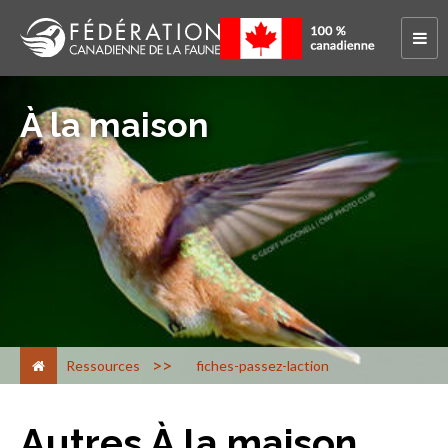
À la maison
>
Ressources
fiches-passez-laction
Autres À la maison