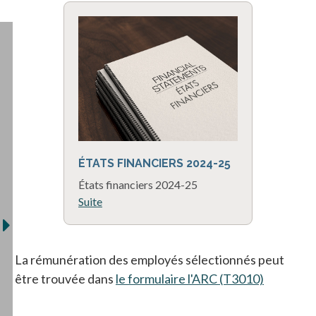
ÉTATS FINANCIERS 2024-25
États financiers 2024-25
Suite
La rémunération des employés sélectionnés peut
être trouvée dans
le formulaire l'ARC (T3010)
s’ouvre d