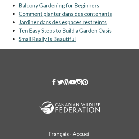
Balcony Gardening for Beginners
s’ouvre dans un 
Comment planter dans des contenants
s’ouvre da
Jardiner dans des espaces restreints
s’ouvre dans 
Ten Easy Steps to Build a Garden Oasis
s’ouvre dan
Small Really Is Beautiful
s’ouvre dans un nouvel on
Français - Accueil