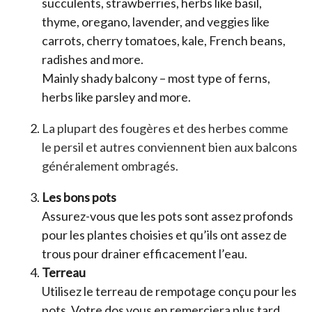
succulents, strawberries, herbs like basil,
thyme, oregano, lavender, and veggies like
carrots, cherry tomatoes, kale, French beans,
radishes and more.
Mainly shady balcony – most type of ferns,
herbs like parsley and more.
La plupart des fougères et des herbes comme
le persil et autres conviennent bien aux balcons
généralement ombragés.
Les bons pots
Assurez-vous que les pots sont assez profonds
pour les plantes choisies et qu’ils ont assez de
trous pour drainer efficacement l’eau.
Terreau
Utilisez le terreau de rempotage conçu pour les
pots. Votre dos vous en remerciera plus tard,