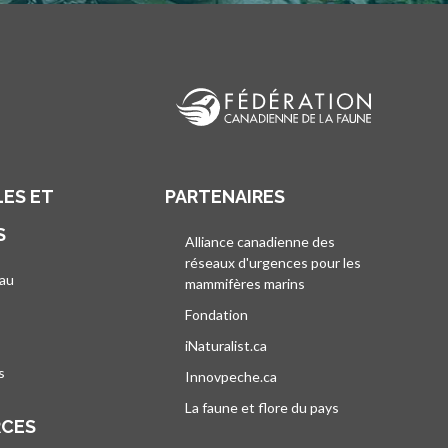
ES ET
PARTENAIRES
S
Alliance canadienne des
réseaux d'urgences pour les
au
mammifères marins
s’ouvre dans un nouvel
’ouvre dans un nouvel onglet
Fondation
iNaturalist.ca
s’ouvre dans un nouvel ongle
s
Innovpeche.ca
s’ouvre dans un nouvel ong
La faune et flore du pays
s’ouvre dans un 
RCES