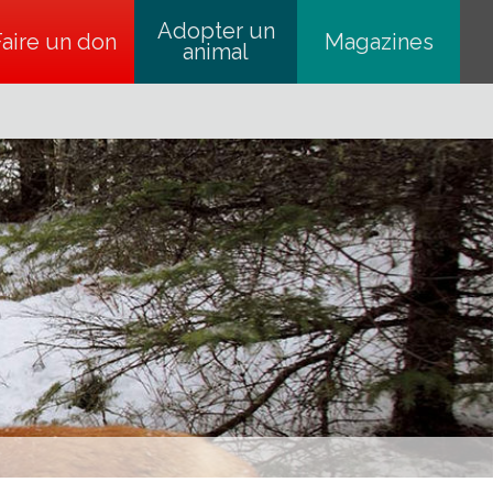
Adopter un
Faire un don
s’ouvre dans un nouvel onglet
Magazines
animal