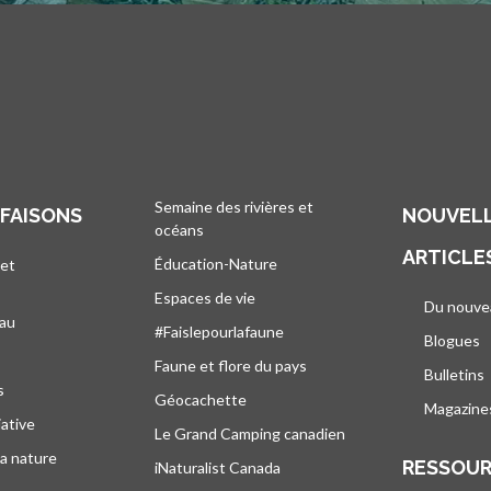
Semaine des rivières et
 FAISONS
NOUVELL
océans
ARTICLE
Éducation-Nature
 et
Espaces de vie
Du nouve
eau
#Faislepourlafaune
Blogues
s
Faune et flore du pays
Bulletins
s
Géocachette
Magazine
iative
Le Grand Camping canadien
la nature
RESSOU
iNaturalist Canada