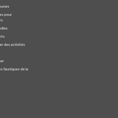
jeunes
es pour
rs
édies
nts
r des activités
ger
s fauniques de la