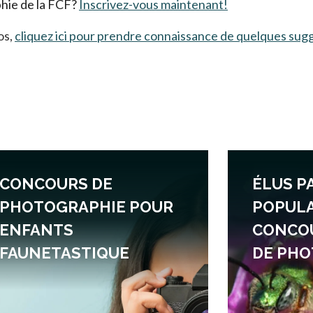
phie de la FCF?
Inscrivez-vous maintenant!
os,
cliquez ici pour prendre connaissance de quelques sugg
CONCOURS DE
ÉLUS P
PHOTOGRAPHIE POUR
POPULA
ENFANTS
CONCO
FAUNETASTIQUE
DE PHO