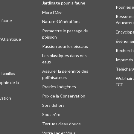
Jardinage pour la faune
Pour les 
Mère l’Oie
Ressourc
a faune
Nature-Générations
éducateu
Permettre le passage du
Encyclop
poisson
l’Atlantique
Événeme
Passion pour les oiseaux
Recherche
Les plastiques dans nos
Imprimés
eaux
Téléchar
Assurer la pérennité des
 familles
pollinisateurs
Webinaire
phie de la
FCF
Prairies Indigènes
Prix de la Conservation
vation
Sors dehors
Sous zéro
Tortues d'eau douce
Votre Lac et Vous