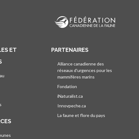
ES ET
PARTENAIRES
S
Alliance canadienne des
réseaux d'urgences pour les
au
mammifères marins
s’ouvre dans un nouvel
’ouvre dans un nouvel onglet
Fondation
iNaturalist.ca
s’ouvre dans un nouvel ongle
s
Innovpeche.ca
s’ouvre dans un nouvel ong
La faune et flore du pays
s’ouvre dans un 
RCES
jeunes