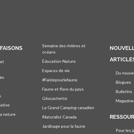
Semaine des rivières et
 FAISONS
NOUVELL
océans
ARTICLE
Éducation-Nature
 et
Espaces de vie
Du nouve
eau
#Faislepourlafaune
Blogues
s
Faune et flore du pays
Bulletins
s
Géocachette
Magazine
iative
Le Grand Camping canadien
la nature
RESSOU
iNaturalist Canada
Jardinage pour la faune
Pour les 