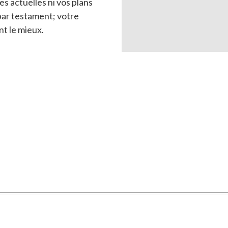
s actuelles ni vos plans
n par testament; votre
nt le mieux.