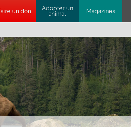
Adopter un
Faire un don
s’ouvre dans un nouvel onglet
Magazines
animal