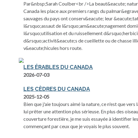
Par&nbsp;Sarah Coulber<br />La beaut&eacute; naturel
Canada les place aux premiers rangs du palmar&egrave;
sauvages du pays ont conserv&eacute; leur &eacute;tat
l&rsquo;assaut de l&rsquo;am&eacute;nagement domici
l&rsquo;utilisation et du ruissellement d&rsquo;herbic
d&rsquo;activit&eacute;s de cueillette ou de chasse illic
v&eacute;hicules hors route.
LES ÉRABLES DU CANADA
2026-07-03
LES CÈDRES DU CANADA
2025-12-05
Bien que j'aie toujours aimé la nature, ce n'est que vers
lui prêter une attention plus sérieuse. En plus des oiseau
couverture forestière, je me suis essayée à identifier le
commençant par ceux que je voyais le plus souvent.