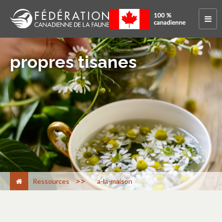
propres tisanes
>
Ressources
a-la-maison