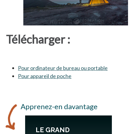
Télécharger :
Pour ordinateur de bureau ou portable
s’ouvre dan
Pour appareil de poche
s’ouvre dans un nouvel ong
Apprenez-en davantage
LE GRAND