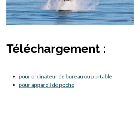
Téléchargement :
pour ordinateur de bureau ou portable
s’ouvre dan
pour appareil de poche
s’ouvre dans un nouvel ong