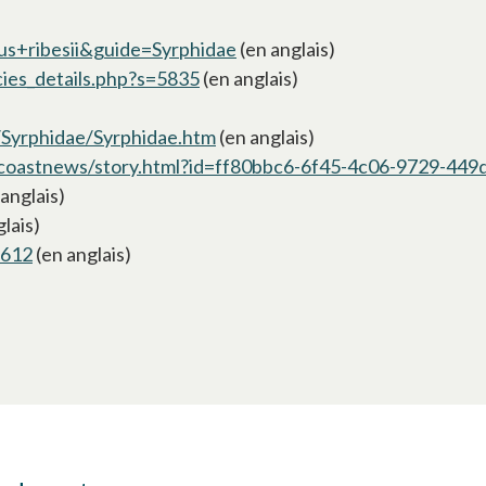
us+ribesii&guide=Syrphidae
s’ouvre dans un nouvel ongle
(en anglais)
ies_details.php?s=5835
s’ouvre dans un nouvel onglet
(en anglais)
 un nouvel onglet
/Syrphidae/Syrphidae.htm
s’ouvre dans un nouvel onglet
(en anglais)
oastnews/story.html?id=ff80bbc6-6f45-4c06-9729-44
uvre dans un nouvel onglet
anglais)
e dans un nouvel onglet
lais)
9612
s’ouvre dans un nouvel onglet
(en anglais)