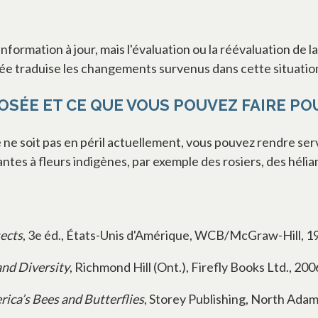
nformation à jour, mais l'évaluation ou la réévaluation de l
tée traduise les changements survenus dans cette situatio
OSÉE ET CE QUE VOUS POUVEZ FAIRE POUR
ne soit pas en péril actuellement, vous pouvez rendre ser
lantes à fleurs indigènes, par exemple des rosiers, des héli
ects
, 3e éd., États-Unis d'Amérique, WCB/McGraw-Hill, 1
and Diversity
, Richmond Hill (Ont.), Firefly Books Ltd., 200
ica’s Bees and Butterflies
, Storey Publishing, North Ada