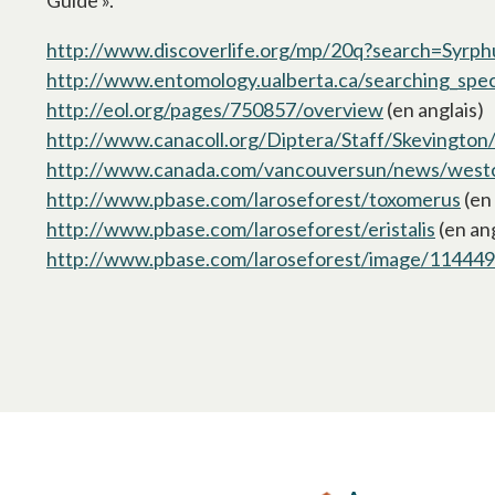
Guide ».
http://www.discoverlife.org/mp/20q?search=Syrph
http://www.entomology.ualberta.ca/searching_spec
http://eol.org/pages/750857/overview
s’ouvre dans
(en anglais)
http://www.canacoll.org/Diptera/Staff/Skevington
http://www.canada.com/vancouversun/news/westc
http://www.pbase.com/laroseforest/toxomerus
s’o
(en 
http://www.pbase.com/laroseforest/eristalis
s’ouvr
(en ang
http://www.pbase.com/laroseforest/image/11444