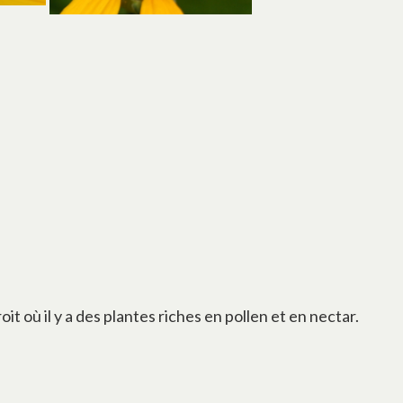
 un nouvel onglet
t où il y a des plantes riches en pollen et en nectar.