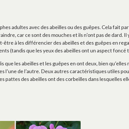
phes adultes avec des abeilles ou des guêpes. Cela fait par
indre, car ce sont des mouches et ils n’ont pas de dard. Il 
-être à les différencier des abeilles et des guêpes en reg
s (tandis que les yeux des abeilles ont un aspect foncé tr
s que les abeilles et les guêpes en ont deux, bien qu’elles n
s l’une de l’autre. Deux autres caractéristiques utiles pour
es pattes des abeilles ont des corbeilles dans lesquelles ell
 onglet
s’ouvre dans un nouvel onglet
s’ouvre dans un nouve