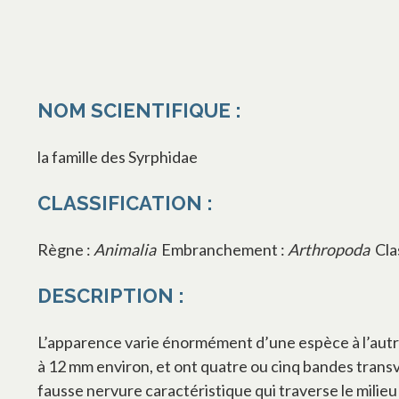
NOM SCIENTIFIQUE :
la famille des Syrphidae
CLASSIFICATION :
Règne :
Animalia
Embranchement :
Arthropoda
Cla
DESCRIPTION :
L’apparence varie énormément d’une espèce à l’autre
à 12 mm environ, et ont quatre ou cinq bandes transv
fausse nervure caractéristique qui traverse le milieu d