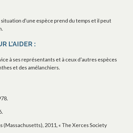
a situation d'une espèce prend du temps et il peut
n.
 L’AIDER :
vice à ses représentants et à ceux d’autres espèces
anthes et des amélanchiers.
978.
6.
ms (Massachusetts), 2011, « The Xerces Society