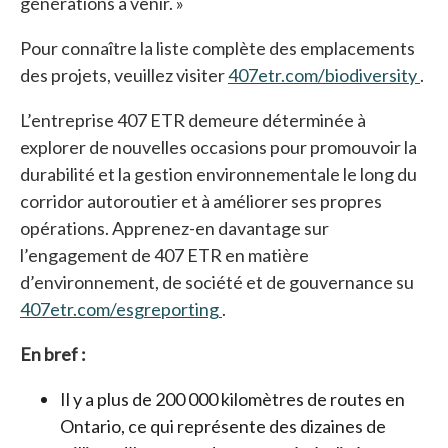
générations à venir. »
Pour connaître la liste complète des emplacements
des projets, veuillez visiter
407etr.com/biodiversity
s’o
.
L’entreprise 407 ETR demeure déterminée à
explorer de nouvelles occasions pour promouvoir la
durabilité et la gestion environnementale le long du
corridor autoroutier et à améliorer ses propres
opérations. Apprenez-en davantage sur
l’engagement de 407 ETR en matière
d’environnement, de société et de gouvernance su
407etr.com/esgreporting
s’ouvre dans un nouvel ongle
.
En bref :
Il y a plus de 200 000 kilomètres de routes en
Ontario, ce qui représente des dizaines de