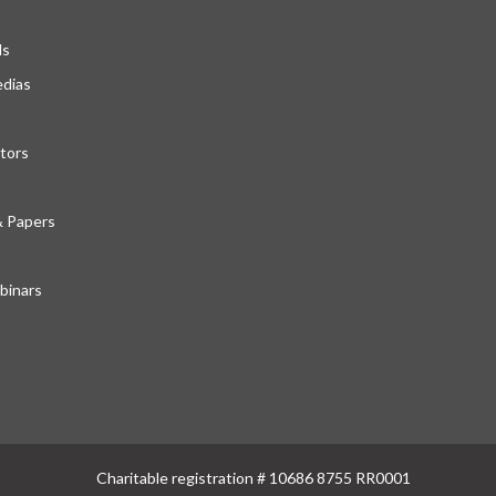
ds
edias
tors
& Papers
inars
Charitable registration # 10686 8755 RR0001