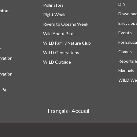
DIY
Pollinators
bitat
Downloa
Right Whale
Encyclop
Rivers to Oceans Week
Events
Wild About Birds
For Educa
WILD Family Nature Club
e
s’ouvre dans un nouvel onglet
Games
WILD Generations
vation
Reports 
WILD Outside
Manuals
vation
WILD Web
ife
Français - Accueil