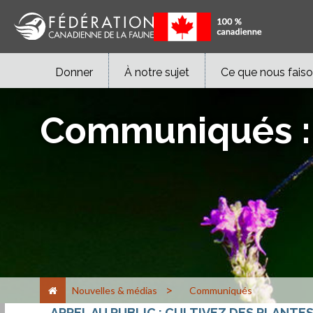
Donner
À notre sujet
Ce que nous fais
Communiqués :
>
Nouvelles & médias
Communiqués
APPEL AU PUBLIC : CULTIVEZ DES PLANTE