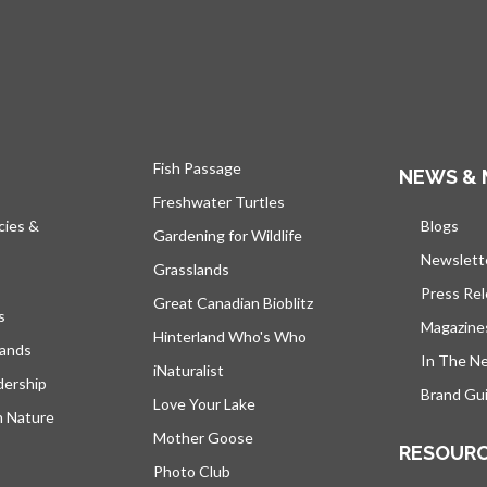
Fish Passage
NEWS & 
Freshwater Turtles
cies &
Blogs
s’ou
Gardening for Wildlife
Newslett
Grasslands
Press Re
Great Canadian Bioblitz
s
Magazine
Hinterland Who's Who
lands
In The N
iNaturalist
dership
Brand Gui
Love Your Lake
h Nature
Mother Goose
RESOUR
Photo Club