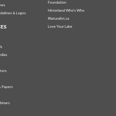
Foundation
ews
Hinterland Who's Who
s’ouvre dans un nou
delines & Logos
iNaturalist.ca
s’ouvre dans un nouvel ongle
CES
Love Your Lake
s’ouvre dans un nouvel ong
ds
edias
tors
& Papers
inars