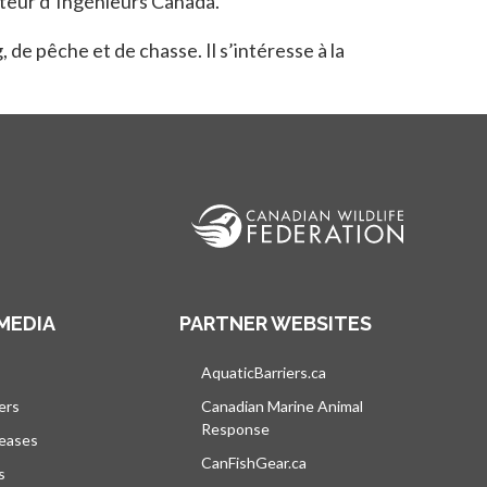
ecteur d’Ingénieurs Canada.
de pêche et de chasse. Il s’intéresse à la
MEDIA
PARTNER WEBSITES
vre dans un nouvel onglet
AquaticBarriers.ca
s’ouvre dans un nouvel 
ers
Canadian Marine Animal
Response
s’ouvre dans un nouvel onglet
leases
CanFishGear.ca
s’ouvre dans un nouvel on
s