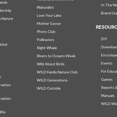
lands
In The N
iNaturalist
dership
Brand Gui
Love Your Lake
h Nature
Mother Goose
RESOUR
Photo Club
DIY
Pollinators
bitat
Downloa
Right Whale
Encyclop
Rivers to Oceans Week
Events
Wild About Birds
For Educa
WILD Family Nature Club
e
s’ouvre dans un nouvel onglet
Games
WILD Generations
vation
Reports 
WILD Outside
Manuals
vation
WILD Web
ife