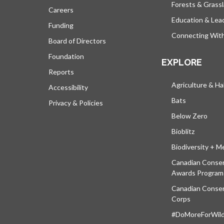
Forests & Grass
Careers
Education & Lea
Funding
Connecting Wit
Board of Directors
Foundation
EXPLORE
Reports
Agriculture & Ha
Accessibility
Bats
Privacy & Policies
Below Zero
Bioblitz
Biodiversity + M
Canadian Conser
Awards Program
Canadian Conser
Corps
#DoMoreForWildl