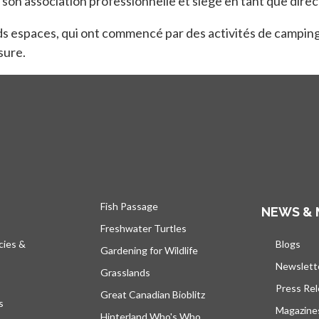
e son association professionnelle et siège en tant que dir
ds espaces, qui ont commencé par des activités de camping, 
sure.
Fish Passage
NEWS & 
Freshwater Turtles
cies &
Blogs
s’ou
Gardening for Wildlife
Newslett
Grasslands
Press Re
Great Canadian Bioblitz
s
Magazine
Hinterland Who's Who