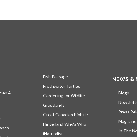
Fish Passage
NEWS & 
Freshwater Turtles
cies &
Blogs
s’ou
Gardening for Wildlife
Newslett
Grasslands
Press Re
Great Canadian Bioblitz
s
Magazine
Hinterland Who's Who
lands
In The N
iNaturalist