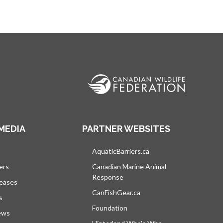
MEDIA
PARTNER WEBSITES
vre dans un nouvel onglet
AquaticBarriers.ca
s’ouvre dans un nouvel 
ers
Canadian Marine Animal
Response
s’ouvre dans un nouvel onglet
leases
CanFishGear.ca
s’ouvre dans un nouvel on
s
Foundation
ews