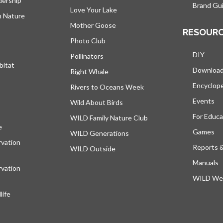
dership
Brand Gui
Love Your Lake
h Nature
Mother Goose
RESOUR
Photo Club
DIY
Pollinators
bitat
Downloa
Right Whale
Encyclop
Rivers to Oceans Week
Events
Wild About Birds
For Educa
WILD Family Nature Club
e
s’ouvre dans un nouvel onglet
Games
WILD Generations
vation
Reports 
WILD Outside
Manuals
vation
WILD Web
ife