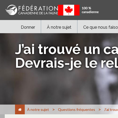
Donner
À notre sujet
Ce que nous fais
J’ai trouvé un
Devrais-je le rel
>
>
À notre sujet
Questions fréquentes
J’ai tro