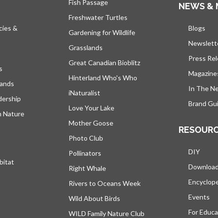
Fish Passage
NEWS & 
Freshwater Turtles
cies &
Blogs
s’ou
Gardening for Wildlife
Newslett
Grasslands
Press Re
Great Canadian Bioblitz
s
Magazine
Hinterland Who's Who
lands
In The N
iNaturalist
dership
Brand Gui
Love Your Lake
h Nature
Mother Goose
RESOUR
Photo Club
DIY
Pollinators
bitat
Downloa
Right Whale
Encyclop
Rivers to Oceans Week
Events
Wild About Birds
For Educa
WILD Family Nature Club