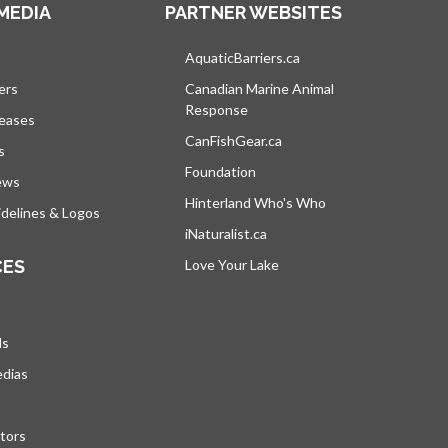
MEDIA
PARTNER WEBSITES
vre dans un nouvel onglet
AquaticBarriers.ca
s’ouvre dans un nouvel 
ers
Canadian Marine Animal
Response
s’ouvre dans un nouvel onglet
leases
CanFishGear.ca
s’ouvre dans un nouvel on
s
Foundation
ews
Hinterland Who's Who
s’ouvre dans un nou
delines & Logos
iNaturalist.ca
s’ouvre dans un nouvel ongle
CES
Love Your Lake
s’ouvre dans un nouvel ong
ds
edias
tors