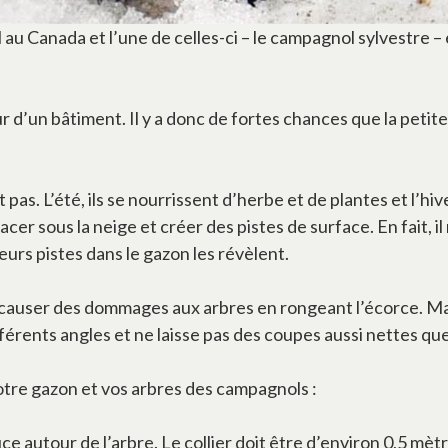
au Canada et l’une de celles-ci – le campagnol sylvestre
ur d’un bâtiment. Il y a donc de fortes chances que la peti
pas. L’été, ils se nourrissent d’herbe et de plantes et l’hiv
acer sous la neige et créer des pistes de surface. En fait, i
urs pistes dans le gazon les révèlent.
t causer des dommages aux arbres en rongeant l’écorce. Ma
férents angles et ne laisse pas des coupes aussi nettes que 
otre gazon et vos arbres des campagnols :
ce autour de l’arbre. Le collier doit être d’environ 0,5 mè