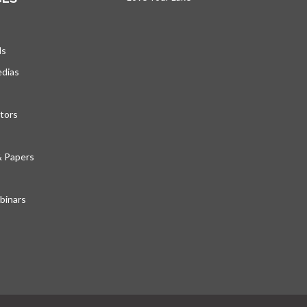
ds
edias
tors
& Papers
inars