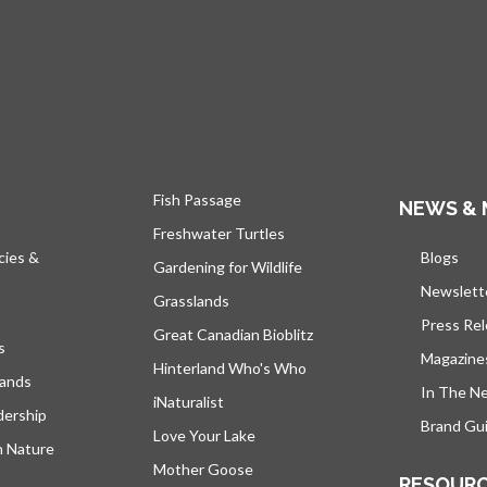
Fish Passage
NEWS & 
Freshwater Turtles
cies &
Blogs
s’ou
Gardening for Wildlife
Newslett
Grasslands
Press Re
Great Canadian Bioblitz
s
Magazine
Hinterland Who's Who
lands
In The N
iNaturalist
dership
Brand Gui
Love Your Lake
h Nature
Mother Goose
RESOUR