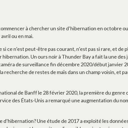
t commencer à chercher un site d’hibernation en octobre o
avril ou en mai.
si ce n’est peut-être pas courant, n’est pas si rare, et de p
hibernation. Un ours noir à Thunder Bay a fait la une des
caméra de surveillance fin décembre 2020/début janvier 2
la recherche de restes de maïs dans un champ voisin, et pa
c national de Banff le 28 février 2020, la première du genre
ervice des États-Unis a remarqué une augmentation du nomb
e d’hibernation? Une étude de 2017 a exploité les données 