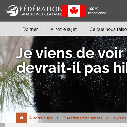
Donner
À notre sujet
Ce que nous fais
Je viens de voi
devrait-il pas h
>
>
À notre sujet
Questions fréquentes
Je viens