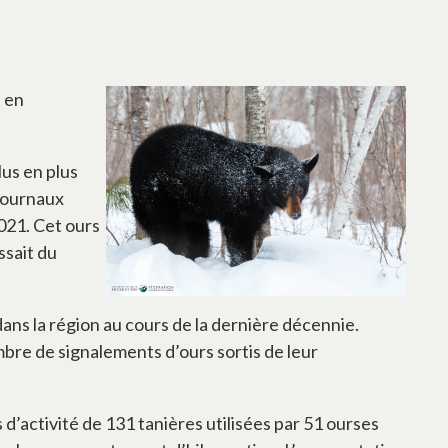
u en
lus en plus
 journaux
021. Cet ours
ssait du
 dans la région au cours de la dernière décennie.
re de signalements d’ours sortis de leur
d’activité de 131 tanières utilisées par 51 ourses