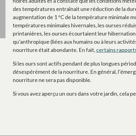
noires adultes et a constaté que les conditions mét
des températures entraînait une réduction de la dur
augmentation de 1 °C de la température minimale mo
températures minimales hivernales, les ourses rédui
printanières, les ourses écourtaient leur hibernatio
qu’anthropique (liées aux humains ou à leurs activité
nourriture était abondante. En fait,
certains rapport
Si les ours sont actifs pendant de plus longues pério
désespérément de la nourriture. En général, l’émerge
nourriture ne sera pas disponible.
Si vous avez aperçu un ours dans votre jardin, cela p