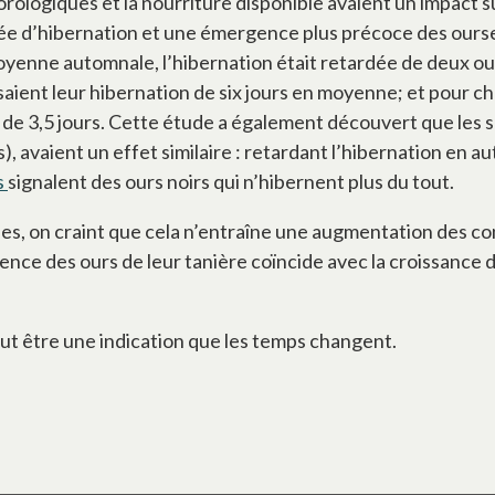
éorologiques et la nourriture disponible avaient un impact
ée d’hibernation et une émergence plus précoce des ourse
yenne automnale, l’hibernation était retardée de deux ou 
saient leur hibernation de six jours en moyenne; et pour
n de 3,5 jours. Cette étude a également découvert que les s
s), avaient un effet similaire : retardant l’hibernation en 
s
s’ouvre dans un nouvel onglet
signalent des ours noirs qui n’hibernent plus du tout.
des, on craint que cela n’entraîne une augmentation des con
nce des ours de leur tanière coïncide avec la croissance de
eut être une indication que les temps changent.