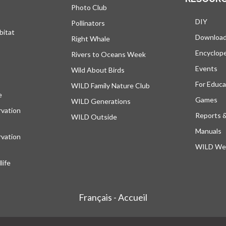
Photo Club
DIY
Pollinators
bitat
Downloa
Right Whale
Encyclop
Rivers to Oceans Week
Events
Wild About Birds
For Educa
WILD Family Nature Club
e
s’ouvre dans un nouvel onglet
Games
WILD Generations
vation
Reports 
WILD Outside
Manuals
vation
WILD Web
ife
Français - Accueil