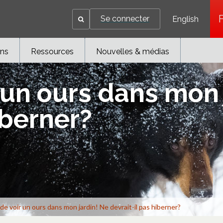
Se connecter
English
ons
Ressources
Nouvelles & médias
r un ours dans mon 
iberner?
 de voir un ours dans mon jardin! Ne devrait-il pas hiberner?