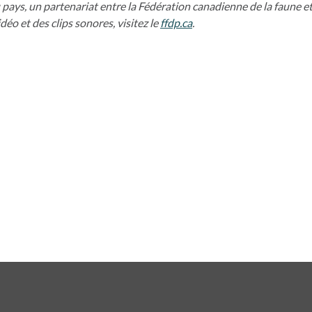
u pays, un partenariat entre la Fédération canadienne de la fau
éo et des clips sonores, visitez le
ffdp.ca
s’ouvre dans un nouvel o
.