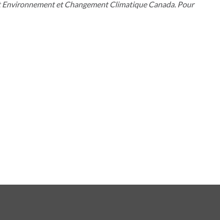
ne et Environnement et Changement Climatique Canada. Pour
nglet