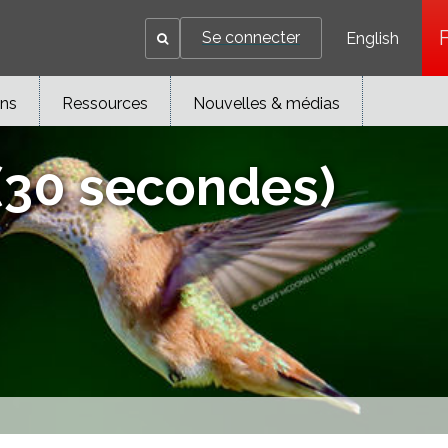
Se connecter
English
ons
Ressources
Nouvelles & médias
(30 secondes)