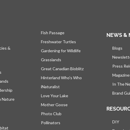
Fish Passage
NEWS & 
Freshwater Turtles
cies &
Blogs
s’ou
Gardening for Wildlife
Newslett
Grasslands
Press Re
Great Canadian Bioblitz
s
Magazine
Hinterland Who's Who
lands
In The N
iNaturalist
dership
Brand Gui
Love Your Lake
h Nature
Mother Goose
RESOUR
Photo Club
DIY
Pollinators
bitat