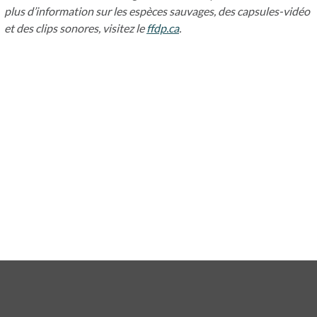
plus d’information sur les espèces sauvages, des capsules-vidéo
et des clips sonores, visitez le
ffdp.ca
s’ouvre dans un nouvel ongl
.