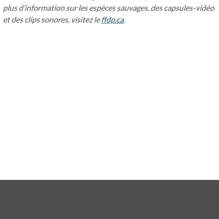
plus d’information sur les espèces sauvages, des capsules-vidéo
et des clips sonores, visitez le
ffdp.ca
s’ouvre dans un nouvel ongl
.