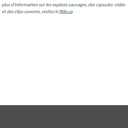
plus d’information sur les espèces sauvages, des capsules-vidéo
et des clips sonores, visitez le
ffdp.ca
s’ouvre dans un nouvel ongl
.