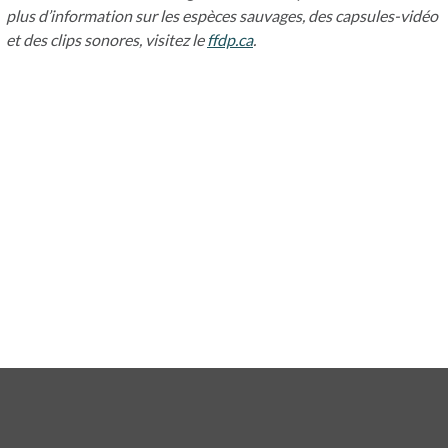
plus d’information sur les espèces sauvages, des capsules-vidéo
et des clips sonores, visitez le
ffdp.ca
s’ouvre dans un nouvel ongl
.