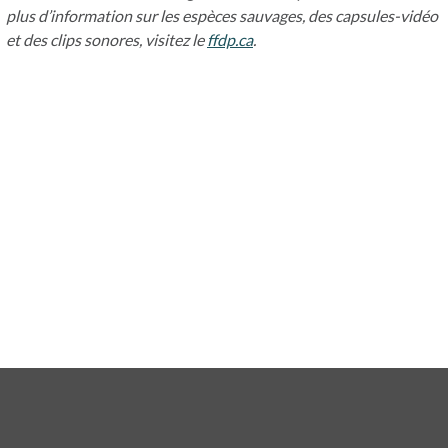
plus d’information sur les espèces sauvages, des capsules-vidéo
et des clips sonores, visitez le
ffdp.ca
s’ouvre dans un nouvel ongl
.