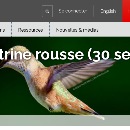
Se connecter
English
ons
Ressources
Nouvelles & médias
itrine rousse (30 