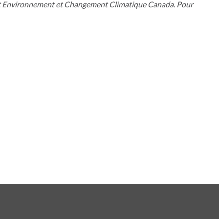
ne et Environnement et Changement Climatique Canada. Pour
nglet