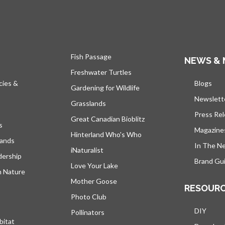
Fish Passage
NEWS & 
Freshwater Turtles
cies &
Blogs
s’ou
Gardening for Wildlife
Newslett
Grasslands
Press Re
Great Canadian Bioblitz
s
Magazine
Hinterland Who's Who
lands
In The N
iNaturalist
dership
Brand Gui
Love Your Lake
h Nature
Mother Goose
RESOUR
Photo Club
DIY
Pollinators
bitat