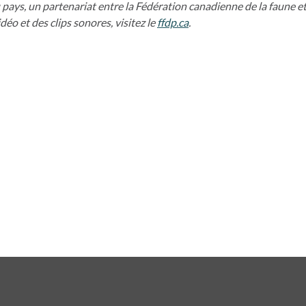
u pays, un partenariat entre la Fédération canadienne de la fau
éo et des clips sonores, visitez le
ffdp.ca
s’ouvre dans un nouvel o
.