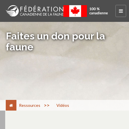
Faites un don pour la
faune
>
Ressources
Vidéos