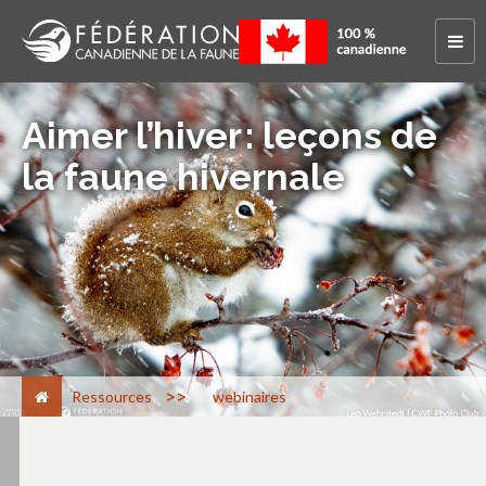
Aimer l’hiver : leçons de
la faune hivernale
>
Ressources
webinaires