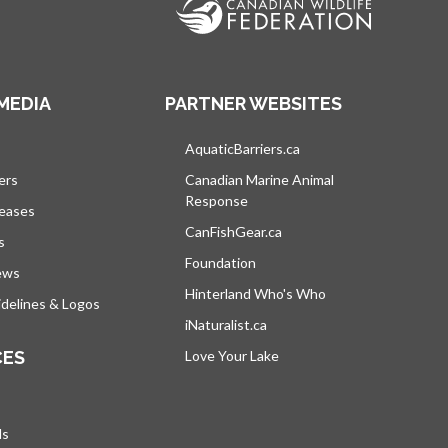
MEDIA
PARTNER WEBSITES
vre dans un nouvel onglet
AquaticBarriers.ca
s’ouvre dans un nouvel 
ers
Canadian Marine Animal
Response
s’ouvre dans un nouvel onglet
leases
CanFishGear.ca
s’ouvre dans un nouvel on
s
Foundation
ews
Hinterland Who's Who
s’ouvre dans un nou
delines & Logos
iNaturalist.ca
s’ouvre dans un nouvel ongle
CES
Love Your Lake
s’ouvre dans un nouvel ong
ds