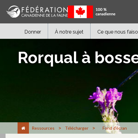
Donner
À notre sujet
Ce que nous fais
Rorqual à boss
>
>
Ressources
Télécharger
Fond d'écran