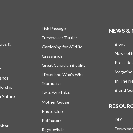
Fish Passage
NEWS & 
Freshwater Turtles
cies &
Blogs
s’ou
Gardening for Wildlife
Newslett
Grasslands
Press Re
Great Canadian Bioblitz
s
Magazine
Hinterland Who's Who
lands
In The N
iNaturalist
dership
Brand Gui
Love Your Lake
h Nature
Mother Goose
RESOUR
Photo Club
DIY
Pollinators
bitat
Downloa
Right Whale