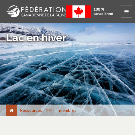
Lac en hiver
>
Ressources
membres