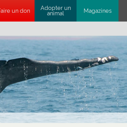
Adopter un
Faire un don
s’ouvre dans un nouvel onglet
Magazines
animal