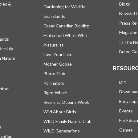
cies &
Blogs
s’ou
Gardening for Wildlife
Newslett
Grasslands
Press Re
Great Canadian Bioblitz
s
Magazine
Hinterland Who's Who
lands
In The N
iNaturalist
dership
Brand Gui
Love Your Lake
h Nature
Mother Goose
RESOUR
Photo Club
DIY
Pollinators
bitat
Downloa
Right Whale
Encyclop
Rivers to Oceans Week
Events
Wild About Birds
For Educa
WILD Family Nature Club
e
s’ouvre dans un nouvel onglet
Games
WILD Generations
vation