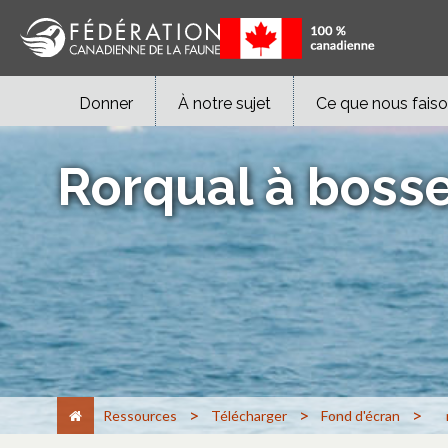
Donner
À notre sujet
Ce que nous fais
Rorqual à boss
>
>
>
Ressources
Télécharger
Fond d'écran