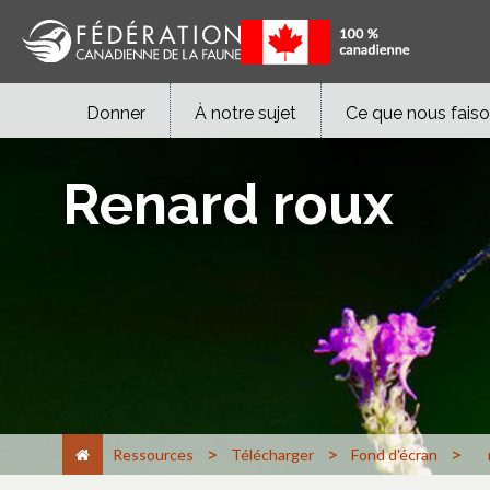
Donner
À notre sujet
Ce que nous fais
Renard roux
>
>
>
Ressources
Télécharger
Fond d'écran