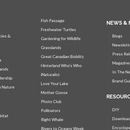
Fish Passage
NEWS & 
Freshwater Turtles
cies &
Blogs
s’ou
Gardening for Wildlife
Newslett
Grasslands
Press Re
Great Canadian Bioblitz
s
Magazine
Hinterland Who's Who
lands
In The N
iNaturalist
dership
Brand Gui
Love Your Lake
h Nature
Mother Goose
RESOUR
Photo Club
DIY
Pollinators
bitat
Downloa
Right Whale
Encyclop
Rivers to Oceans Week