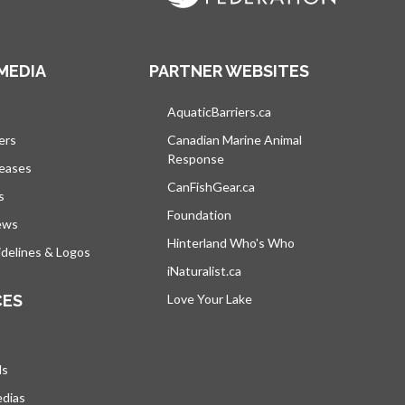
MEDIA
PARTNER WEBSITES
vre dans un nouvel onglet
AquaticBarriers.ca
s’ouvre dans un nouvel 
ers
Canadian Marine Animal
Response
s’ouvre dans un nouvel onglet
leases
CanFishGear.ca
s’ouvre dans un nouvel on
s
Foundation
ews
Hinterland Who's Who
s’ouvre dans un nou
delines & Logos
iNaturalist.ca
s’ouvre dans un nouvel ongle
CES
Love Your Lake
s’ouvre dans un nouvel ong
ds
edias