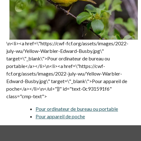
\n<li><a href=\"https://cwf-fcf.org/assets/images/2022-
july-wu/Yellow-Warbler-Edward-Busby.jpg\"
target=\"_blank\">Pour ordinateur de bureau ou
portable</a></li>\n<li><a href=\"https://cwf-
fcf.org/assets/images/2022-july-wu/Yellow-Warbler-
Edward-Busby.jpg\" target=\"_blank\">Pour appareil de
poche</a></li>\n</ul>"}}" id="text-0c931591f6"
class="cmp-text">
Pour ordinateur de bureau ou portable
s’ouvre da
Pour appareil de poche
s’ouvre dans un nouvel ong