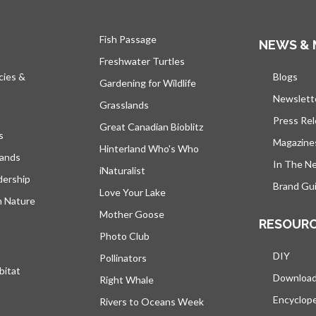
Fish Passage
NEWS & 
Freshwater Turtles
cies &
Blogs
s’ou
Gardening for Wildlife
Newslett
Grasslands
Press Re
Great Canadian Bioblitz
s
Magazine
Hinterland Who's Who
lands
In The N
iNaturalist
dership
Brand Gui
Love Your Lake
h Nature
Mother Goose
RESOUR
Photo Club
DIY
Pollinators
bitat
Downloa
Right Whale
Encyclop
Rivers to Oceans Week