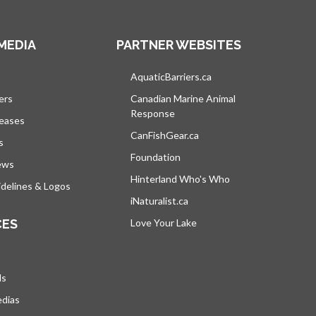
MEDIA
PARTNER WEBSITES
vre dans un nouvel onglet
AquaticBarriers.ca
s’ouvre dans un nouvel 
ers
Canadian Marine Animal
Response
s’ouvre dans un nouvel onglet
leases
CanFishGear.ca
s’ouvre dans un nouvel on
s
Foundation
ews
Hinterland Who's Who
s’ouvre dans un nou
delines & Logos
iNaturalist.ca
s’ouvre dans un nouvel ongle
CES
Love Your Lake
s’ouvre dans un nouvel ong
ds
edias