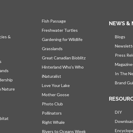
Fish Passage
NEWS & 
Freshwater Turtles
cies &
Blogs
s’ou
Gardening for Wildlife
Newslett
Grasslands
Press Re
Great Canadian Bioblitz
s
Magazine
Hinterland Who's Who
lands
In The N
iNaturalist
dership
Brand Gui
Love Your Lake
h Nature
Mother Goose
RESOUR
Photo Club
DIY
Pollinators
bitat
Downloa
Right Whale
Encyclop
Rivers to Oceans Week