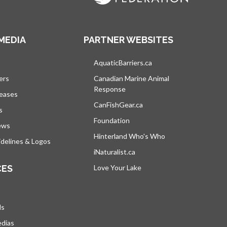
MEDIA
PARTNER WEBSITES
vre dans un nouvel onglet
AquaticBarriers.ca
s’ouvre dans un nouvel 
ers
Canadian Marine Animal
Response
s’ouvre dans un nouvel onglet
leases
CanFishGear.ca
s’ouvre dans un nouvel on
s
Foundation
ews
Hinterland Who's Who
s’ouvre dans un nou
delines & Logos
iNaturalist.ca
s’ouvre dans un nouvel ongle
CES
Love Your Lake
s’ouvre dans un nouvel ong
ds
edias