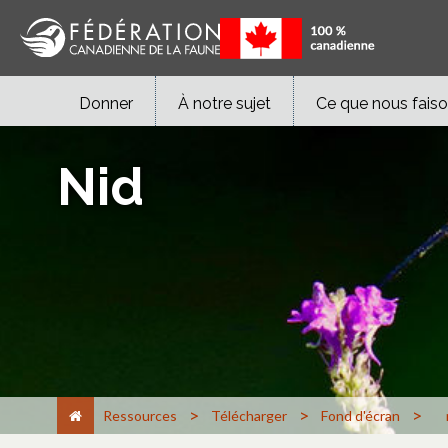
Donner
À notre sujet
Ce que nous fais
Nid
>
>
>
Ressources
Télécharger
Fond d'écran