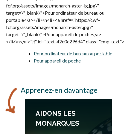
fcf.org/assets/images/monarch-aster-lg.jpg\"
target=\"_blank\">Pour ordinateur de bureau ou
portable</a></li>\n<li><a href=\"https://cwf-
fcf.org/assets/images/monarch-aster.jpg\"
target=\"_blank\">Pour appareil de poche</a>
</li>\n</ul>"}}" id="text-42e0e296d4" class="cmp-text">
Pour ordinateur de bureau ou portable
s’ouvre da
Pour appareil de poche
s’ouvre dans un nouvel ong
Apprenez-en davantage
AIDONS LES
MONARQUES