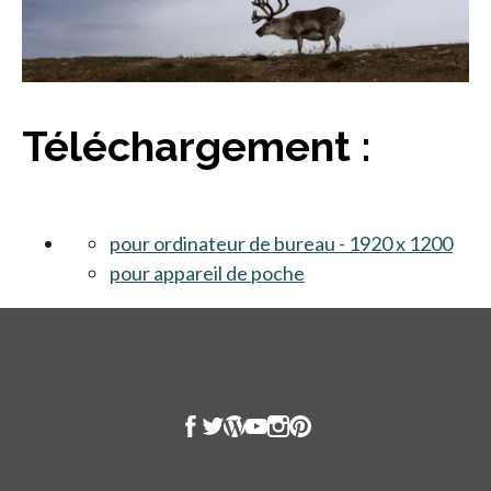
Téléchargement :
pour ordinateur de bureau - 1920 x 1200
s’ou
pour appareil de poche
s’ouvre dans un nouve