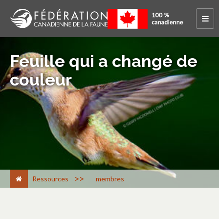
Feuille qui a changé de
couleur
>
Ressources
membres