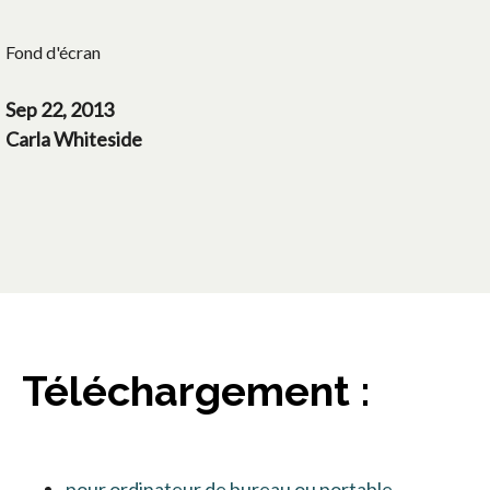
Fond d'écran
Sep 22, 2013
Carla Whiteside
Téléchargement :
pour ordinateur de bureau ou portable
s’ouvre dan