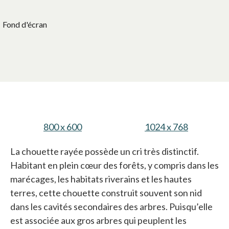
Fond d'écran
800 x 600
s’ouvre dans un nouvel onglet
1024 x 768
s’ouvre da
La chouette rayée possède un cri très distinctif.
Habitant en plein cœur des forêts, y compris dans les
marécages, les habitats riverains et les hautes
terres, cette chouette construit souvent son nid
dans les cavités secondaires des arbres. Puisqu’elle
est associée aux gros arbres qui peuplent les