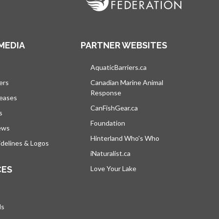
MEDIA
PARTNER WEBSITES
vre dans un nouvel onglet
AquaticBarriers.ca
s’ouvre dans un nouvel 
ers
Canadian Marine Animal
Response
s’ouvre dans un nouvel onglet
leases
CanFishGear.ca
s’ouvre dans un nouvel on
s
Foundation
ews
Hinterland Who's Who
s’ouvre dans un nou
delines & Logos
iNaturalist.ca
s’ouvre dans un nouvel ongle
CES
Love Your Lake
s’ouvre dans un nouvel ong
ds