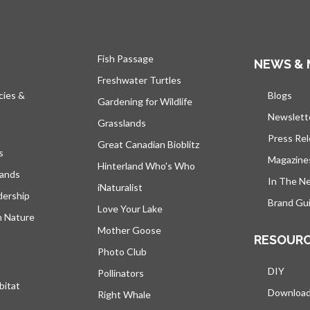
Fish Passage
NEWS & 
Freshwater Turtles
cies &
Blogs
s’ou
Gardening for Wildlife
Newslett
Grasslands
Press Re
Great Canadian Bioblitz
s
Magazine
Hinterland Who's Who
lands
In The N
iNaturalist
dership
Brand Gui
Love Your Lake
h Nature
Mother Goose
RESOUR
Photo Club
DIY
Pollinators
bitat
Downloa
Right Whale