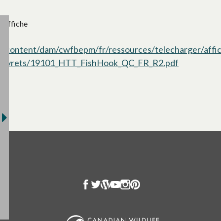
Affiche
/content/dam/cwfbepm/fr/ressources/telecharger/affi
livrets/19101_HTT_FishHook_QC_FR_R2.pdf
s’ouvre da