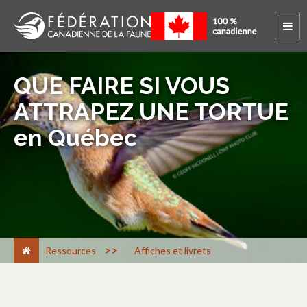
QUE FAIRE SI VOUS
ATTRAPEZ UNE TORTUE
en Québec
>
Ressources
Affiches et livrets