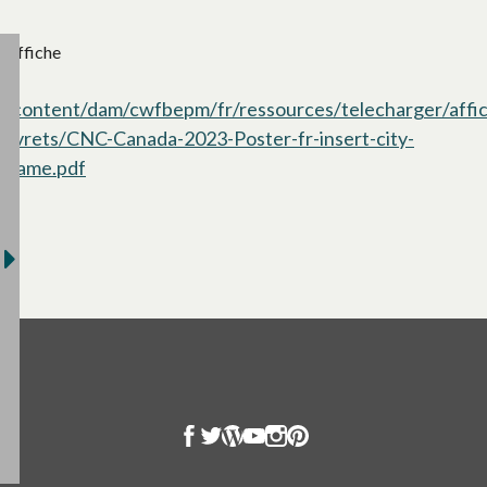
Affiche
/content/dam/cwfbepm/fr/ressources/telecharger/affi
livrets/CNC-Canada-2023-Poster-fr-insert-city-
name.pdf
s’ouvre dans un nouvel onglet