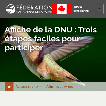
Affiche de la DNU : Trois
étapes faciles pour
participer
>
Ressources
Affiches et livrets