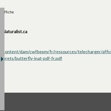
Affiche
iNaturalist.ca
/content/dam/cwfbepm/fr/ressources/telecharger/affi
livrets/butterfly-inat-pdf-fr.pdf
s’ouvre dans un nouvel o