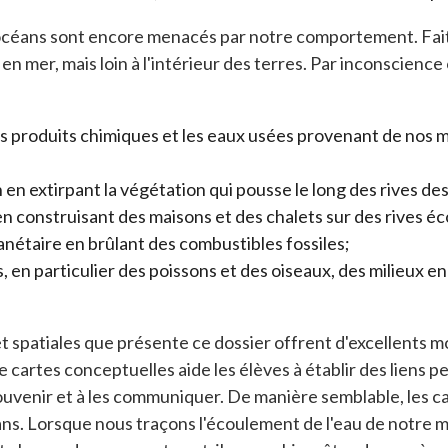
s océans sont encore menacés par notre comportement. Fait
s en mer, mais loin à l'intérieur des terres. Par inconscienc
 produits chimiques et les eaux usées provenant de nos mai
 en extirpant la végétation qui pousse le long des rives des
n construisant des maisons et des chalets sur des rives é
nétaire en brûlant des combustibles fossiles;
en particulier des poissons et des oiseaux, des milieux en 
et spatiales que présente ce dossier offrent d'excellents m
 cartes conceptuelles aide les élèves à établir des liens per
 souvenir et à les communiquer. De manière semblable, les car
. Lorsque nous traçons l'écoulement de l'eau de notre mai