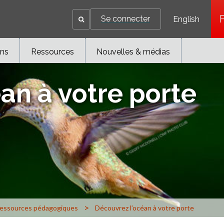
Se connecter
English
ons
Ressources
Nouvelles & médias
an à votre porte
>
ressources pédagogiques
Découvrez l’océan à votre porte