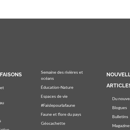
Semaine des rivières et
 FAISONS
NOUVELL
océans
ARTICLE
Éducation-Nature
 et
Espaces de vie
Du nouve
eau
#Faislepourlafaune
Blogues
s
Faune et flore du pays
Bulletins
s
Géocachette
Magazine
iative