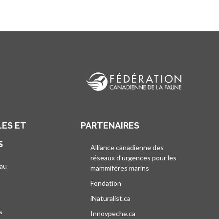
ES ET
PARTENAIRES
S
Alliance canadienne des
réseaux d'urgences pour les
au
mammifères marins
s’ouvre dans un nouvel
’ouvre dans un nouvel onglet
Fondation
iNaturalist.ca
s’ouvre dans un nouvel ongle
s
Innovpeche.ca
s’ouvre dans un nouvel ong