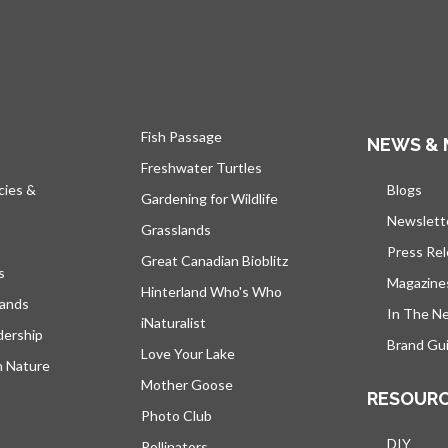
Fish Passage
NEWS & 
Freshwater Turtles
cies &
Blogs
s’ou
Gardening for Wildlife
Newslett
Grasslands
Press Re
Great Canadian Bioblitz
s
Magazine
Hinterland Who's Who
lands
In The N
iNaturalist
dership
Brand Gui
Love Your Lake
h Nature
Mother Goose
RESOUR
Photo Club
DIY
Pollinators