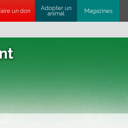
Adopter un
Faire un don
s’ouvre dans un nouvel onglet
Magazines
animal
nt