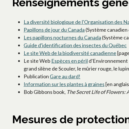
Renseignements géné
La diversité biologique de l'Organisation des Na
Papillons de jour du Canada
(Système canadien d
Les papillons nocturnes du Canada
(Système can
Guide d'identification des insectes du Québec
Le site Web de la biodiversité canadienne
[page
Le site Web
Espèces en péril
d'Environnement Ca
grand silène de Scouler, le mûrier rouge, le lup
Publication
Gare au dard!
Information sur les plantes à graines
[en anglai
Bob Gibbons book,
The Secret Life of Flowers: 
Mesures de protection