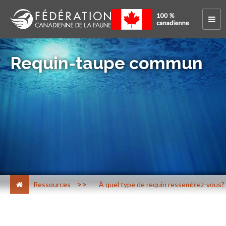
Requin-taupe commun
>
Ressources
À quel type de requin ressemblez-vous?