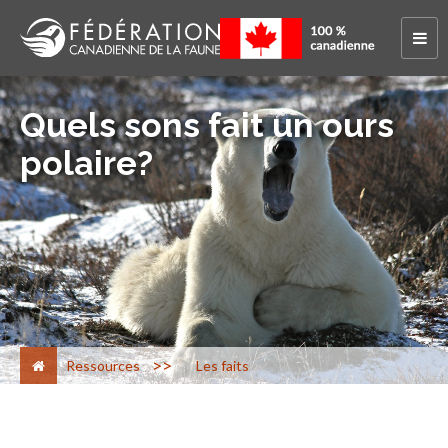
Quels sons fait un ours
polaire?
>
Ressources
Les faits