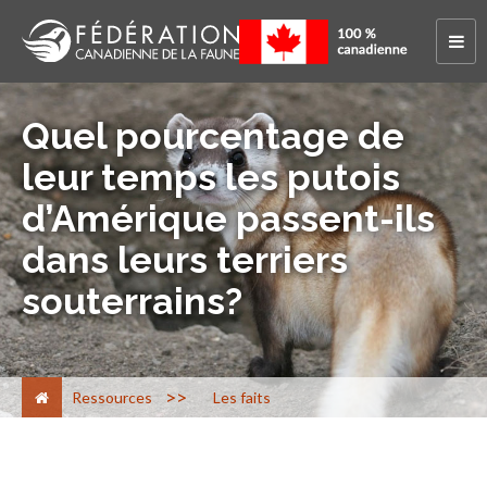
Quel pourcentage de
leur temps les putois
d’Amérique passent-ils
dans leurs terriers
souterrains?
>
Ressources
Les faits