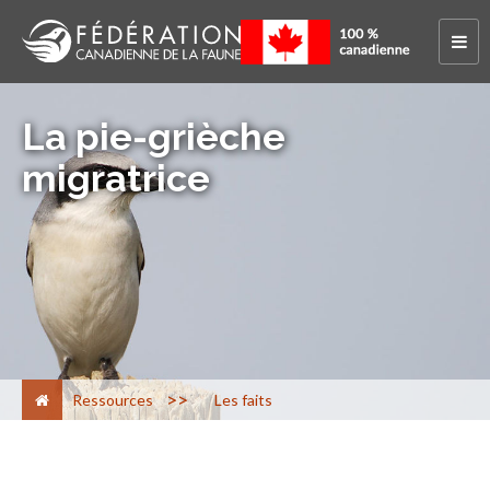
La pie-grièche
migratrice
>
Ressources
Les faits