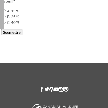
en péril?
A. 15 %
B. 25 %
C. 40 %