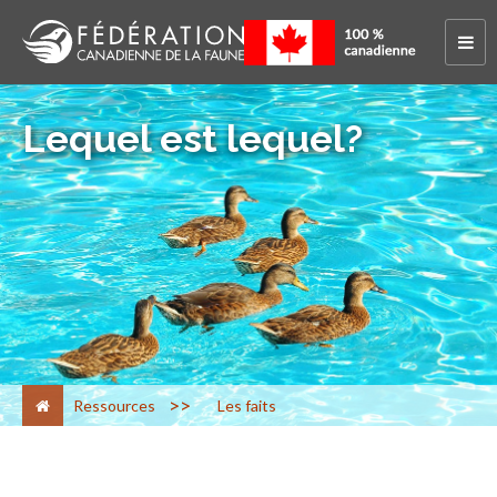
Lequel est lequel?
>
Ressources
Les faits