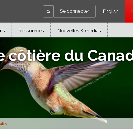
Se connecter
English
ons
Ressources
Nouvelles & médias
le côtière du Cana
aits