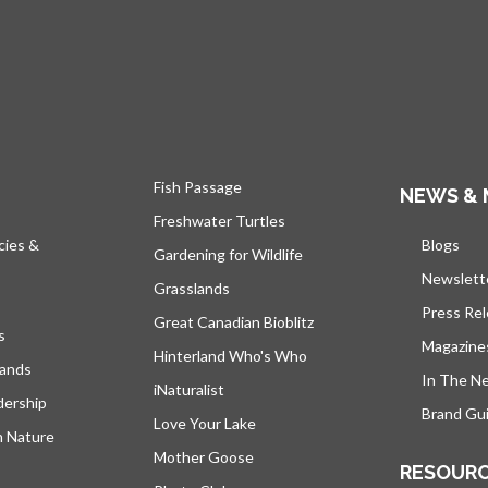
Fish Passage
NEWS & 
Freshwater Turtles
cies &
Blogs
s’ou
Gardening for Wildlife
Newslett
Grasslands
Press Re
Great Canadian Bioblitz
s
Magazine
Hinterland Who's Who
lands
In The N
iNaturalist
dership
Brand Gui
Love Your Lake
h Nature
Mother Goose
RESOUR