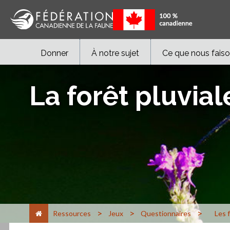
Donner
À notre sujet
Ce que nous fais
La forêt pluvia
>
>
>
Ressources
Jeux
Questionnaires
Les f