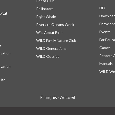
Photo Club
DIY
Pollinators
bitat
Downloa
Right Whale
Encyclop
Rivers to Oceans Week
Events
Wild About Birds
For Educa
WILD Family Nature Club
e
s’ouvre dans un nouvel onglet
Games
WILD Generations
vation
Reports 
WILD Outside
Manuals
vation
WILD Web
ife
Français - Accueil