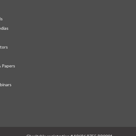
ds
edias
tors
& Papers
inars